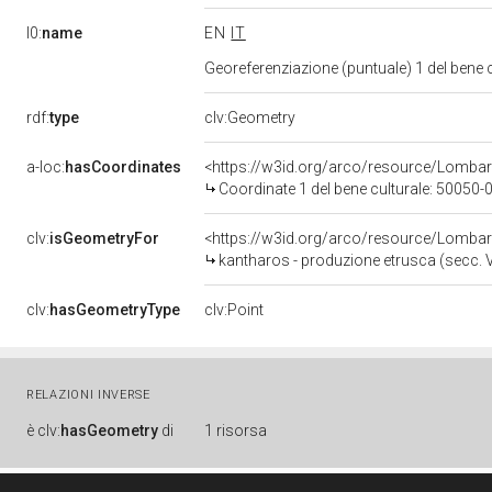
l0:
name
EN
IT
Georeferenziazione (puntuale) 1 del bene
rdf:
type
clv:Geometry
a-loc:
hasCoordinates
<https://w3id.org/arco/resource/Lomba
Coordinate 1 del bene culturale: 50050
clv:
isGeometryFor
<https://w3id.org/arco/resource/Lomba
kantharos - produzione etrusca (secc. VI
clv:
hasGeometryType
clv:Point
RELAZIONI INVERSE
è
clv:
hasGeometry
di
1 risorsa