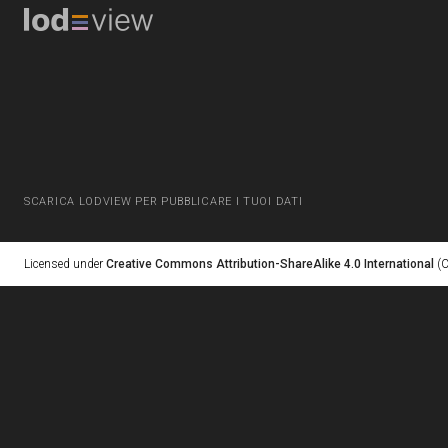
SCARICA LODVIEW PER PUBBLICARE I TUOI DATI
Licensed under
Creative Commons Attribution-ShareAlike 4.0 International
(C