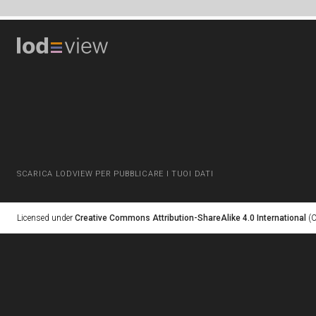
SCARICA LODVIEW PER PUBBLICARE I TUOI DATI
Licensed under
Creative Commons Attribution-ShareAlike 4.0 International
(C