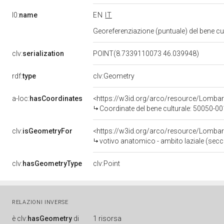
l0:
name
EN
IT
Georeferenziazione (puntuale) del bene c
clv:
serialization
POINT(8.7339110073 46.039948)
rdf:
type
clv:Geometry
a-loc:
hasCoordinates
<https://w3id.org/arco/resource/Lomba
Coordinate del bene culturale: 50050-
clv:
isGeometryFor
<https://w3id.org/arco/resource/Lomba
votivo anatomico - ambito laziale (secc. II
clv:
hasGeometryType
clv:Point
RELAZIONI INVERSE
è
clv:
hasGeometry
di
1 risorsa