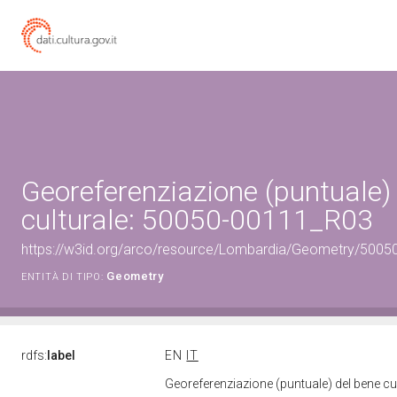
Georeferenziazione (puntuale)
culturale: 50050-00111_R03
https://w3id.org/arco/resource/Lombardia/Geometry/5005
Geometry
ENTITÀ DI TIPO:
rdfs:
label
EN
IT
Georeferenziazione (puntuale) del bene c