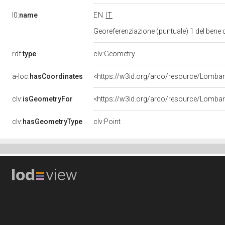
l0:
name
EN
IT
Georeferenziazione (puntuale) 1 del bene
rdf:
type
clv:Geometry
a-loc:
hasCoordinates
<https://w3id.org/arco/resource/Lomba
clv:
isGeometryFor
<https://w3id.org/arco/resource/Lomba
clv:
hasGeometryType
clv:Point