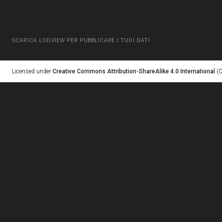
SCARICA LODVIEW PER PUBBLICARE I TUOI DATI
Licensed under
Creative Commons Attribution-ShareAlike 4.0 International
(C