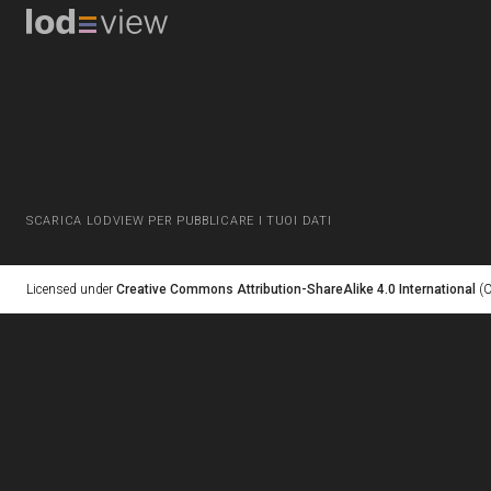
SCARICA LODVIEW PER PUBBLICARE I TUOI DATI
Licensed under
Creative Commons Attribution-ShareAlike 4.0 International
(C