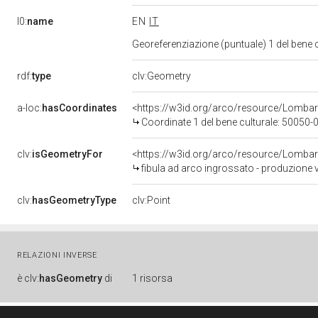
l0:
name
EN
IT
Georeferenziazione (puntuale) 1 del bene
rdf:
type
clv:Geometry
a-loc:
hasCoordinates
<https://w3id.org/arco/resource/Lomba
Coordinate 1 del bene culturale: 50050
clv:
isGeometryFor
<https://w3id.org/arco/resource/Lomba
fibula ad arco ingrossato - produzione vil
clv:
hasGeometryType
clv:Point
RELAZIONI INVERSE
è
clv:
hasGeometry
di
1 risorsa