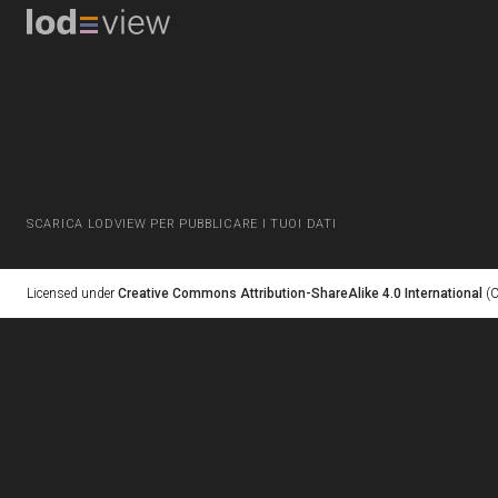
SCARICA LODVIEW PER PUBBLICARE I TUOI DATI
Licensed under
Creative Commons Attribution-ShareAlike 4.0 International
(C