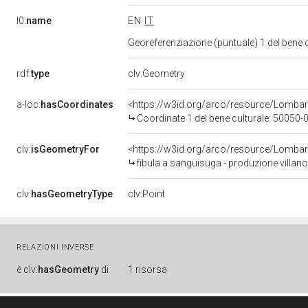
l0:
name
EN
IT
Georeferenziazione (puntuale) 1 del bene
rdf:
type
clv:Geometry
a-loc:
hasCoordinates
<https://w3id.org/arco/resource/Lomba
Coordinate 1 del bene culturale: 50050
clv:
isGeometryFor
<https://w3id.org/arco/resource/Lomba
fibula a sanguisuga - produzione villanovi
clv:
hasGeometryType
clv:Point
RELAZIONI INVERSE
è
clv:
hasGeometry
di
1 risorsa