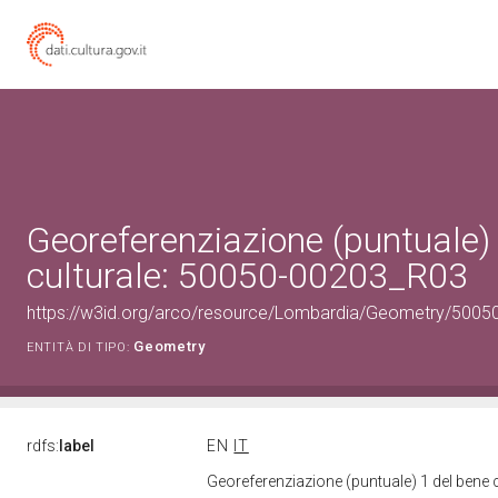
Georeferenziazione (puntuale)
culturale: 50050-00203_R03
https://w3id.org/arco/resource/Lombardia/Geometry/5005
Geometry
ENTITÀ DI TIPO:
rdfs:
label
EN
IT
Georeferenziazione (puntuale) 1 del bene