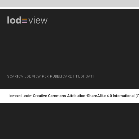
SCARICA LODVIEW PER PUBBLICARE I TUOI DATI
Licensed under
Creative Commons Attribution-ShareAlike 4.0 International
(C