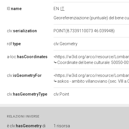
l0:
name
EN
IT
Georeferenziazione (puntuale) del bene c
clv:
serialization
POINT(8.7339110073 46.039948)
rdf:
type
clv:Geometry
a-loc:
hasCoordinates
<https://w3id.org/arco/resource/Lomba
Coordinate del bene culturale: 50050-
clv:
isGeometryFor
<https://w3id.org/arco/resource/Lomba
askos - ambito villanoviano (sec. VIII a.C
clv:
hasGeometryType
clv:Point
RELAZIONI INVERSE
è
clv:
hasGeometry
di
1 risorsa