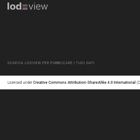
SCARICA LODVIEW PER PUBBLICARE I TUOI DATI
Licensed under
Creative Commons Attribution-ShareAlike 4.0 International
(C