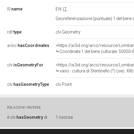
l0:
name
EN
IT
Georeferenziazione (puntuale) 1 del bene
rdf:
type
clv:Geometry
a-loc:
hasCoordinates
<https://w3id.org/arco/resource/Lomba
Coordinate 1 del bene culturale: 50050
clv:
isGeometryFor
<https://w3id.org/arco/resource/Lomba
vaso - cultura di Stentinello (?) (sec. XIII)
clv:
hasGeometryType
clv:Point
RELAZIONI INVERSE
è
clv:
hasGeometry
di
1 risorsa