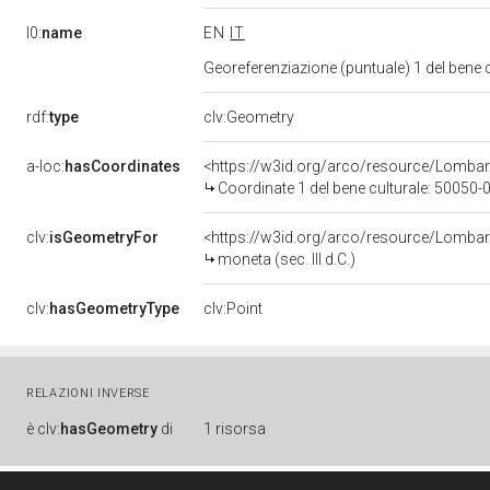
l0:
name
EN
IT
Georeferenziazione (puntuale) 1 del bene
rdf:
type
clv:Geometry
a-loc:
hasCoordinates
<https://w3id.org/arco/resource/Lomba
Coordinate 1 del bene culturale: 50050
clv:
isGeometryFor
<https://w3id.org/arco/resource/Lomba
moneta (sec. III d.C.)
clv:
hasGeometryType
clv:Point
RELAZIONI INVERSE
è
clv:
hasGeometry
di
1 risorsa