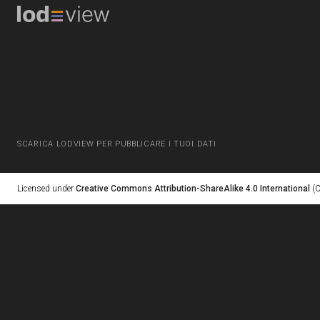
SCARICA LODVIEW PER PUBBLICARE I TUOI DATI
Licensed under
Creative Commons Attribution-ShareAlike 4.0 International
(C