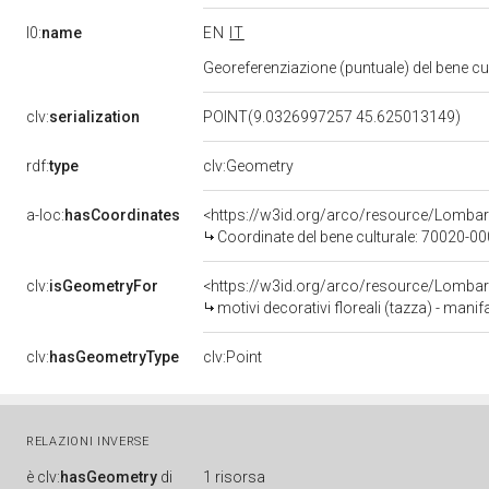
l0:
name
EN
IT
Georeferenziazione (puntuale) del bene c
clv:
serialization
POINT(9.0326997257 45.625013149)
rdf:
type
clv:Geometry
a-loc:
hasCoordinates
<https://w3id.org/arco/resource/Lomba
Coordinate del bene culturale: 70020-
clv:
isGeometryFor
<https://w3id.org/arco/resource/Lombar
motivi decorativi floreali (tazza) - mani
clv:
hasGeometryType
clv:Point
RELAZIONI INVERSE
è
clv:
hasGeometry
di
1 risorsa