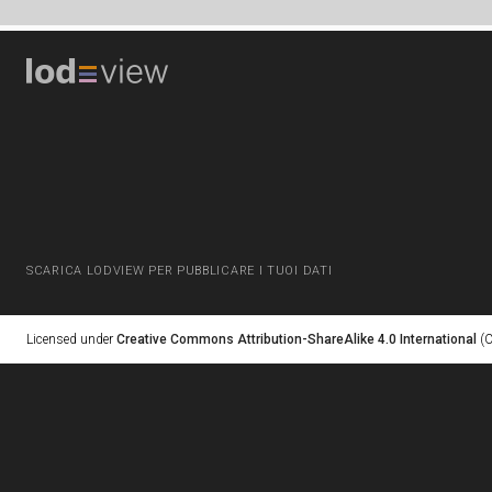
SCARICA LODVIEW PER PUBBLICARE I TUOI DATI
Licensed under
Creative Commons Attribution-ShareAlike 4.0 International
(C