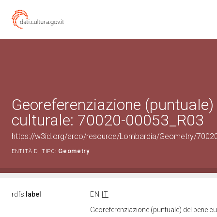
Georeferenziazione (puntuale)
culturale: 70020-00053_R03
https://w3id.org/arco/resource/Lombardia/Geometry/7002
Geometry
ENTITÀ DI TIPO:
rdfs:
label
EN
IT
Georeferenziazione (puntuale) del bene c