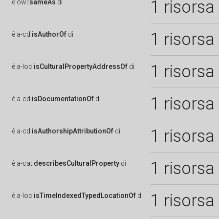
1 risorsa
è
owl:
sameAs
di
1 risorsa
è
a-cd:
isAuthorOf
di
1 risorsa
è
a-loc:
isCulturalPropertyAddressOf
di
1 risorsa
è
a-cd:
isDocumentationOf
di
1 risorsa
è
a-cd:
isAuthorshipAttributionOf
di
1 risorsa
è
a-cat:
describesCulturalProperty
di
1 risorsa
è
a-loc:
isTimeIndexedTypedLocationOf
di