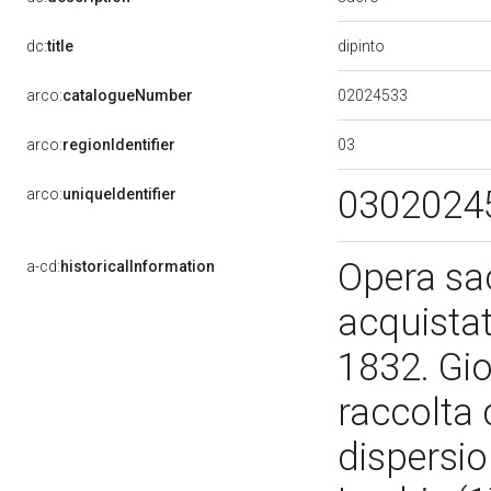
dipinto
dc:
title
02024533
arco:
catalogueNumber
03
arco:
regionIdentifier
0302024
arco:
uniqueIdentifier
Opera sac
a-cd:
historicalInformation
acquistat
1832. Gio
raccolta 
dispersio