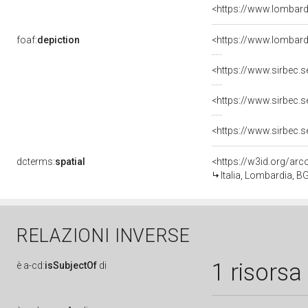
<https://www.lombardi
foaf:
depiction
dcterms:
spatial
<https://w3id.org/a
Italia, Lombardia, 
RELAZIONI INVERSE
1 risorsa
è
a-cd:
isSubjectOf
di