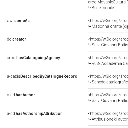
arco:MovableCultural
Bene mobile
owl:
sameAs
<https://w3id.org/ar
Madonna orante (dipi
dc:
creator
<https://w3id.org/a
Salvi Giovanni Batt
arco:
hasCataloguingAgency
<https://w3id.org/a
R03/ Accademia Ca
a-cat:
isDescribedByCatalogueRecord
<https://w3id.org/a
Scheda catalografi
a-cd:
hasAuthor
<https://w3id.org/a
Salvi Giovanni Batt
a-cd:
hasAuthorshipAttribution
<https://w3id.org/ar
Attribuzione di aut