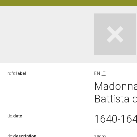
rdfs:
label
EN
IT
Madonna o
Battista 
1640-16
dc:
date
sacro
dc:
description