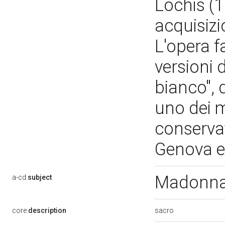
Lochis (1
acquisizi
L'opera f
versioni 
bianco", 
uno dei mi
conservat
Genova e 
Madonna
a-cd:
subject
sacro
core:
description