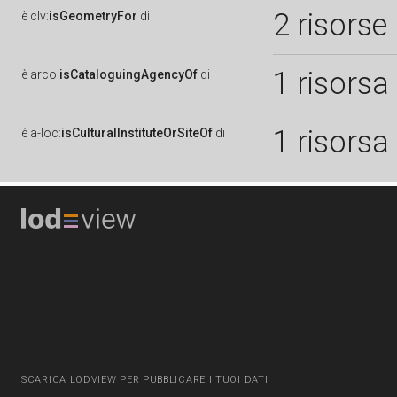
2 risorse
è
clv:
isGeometryFor
di
1 risorsa
è
arco:
isCataloguingAgencyOf
di
1 risorsa
è
a-loc:
isCulturalInstituteOrSiteOf
di
SCARICA LODVIEW PER PUBBLICARE I TUOI DATI