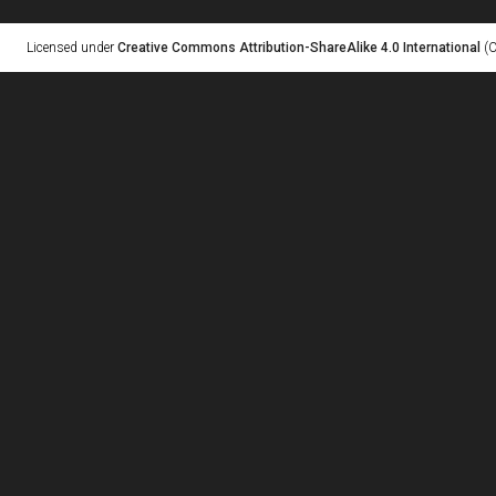
Licensed under
Creative Commons Attribution-ShareAlike 4.0 International
(C