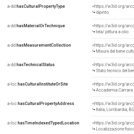
a-dd:
hasCulturalPropertyType
dipinto
a-dd:
hasMaterialOrTechnique
<https://w3id.org/arc
tela/ pittura a olio
a-dd:
hasMeasurementCollection
<https://w3id.org/a
Misure del bene cul
a-dd:
hasTechnicalStatus
<https://w3id.org/ar
Stato tecnico del b
a-loc:
hasCulturalInstituteOrSite
Accademia Carrara
a-loc:
hasCulturalPropertyAddress
<https://w3id.org/a
Italia, Lombardia, 
a-loc:
hasTimeIndexedTypedLocation
<https://w3id.org/a
Localizzazione fisic