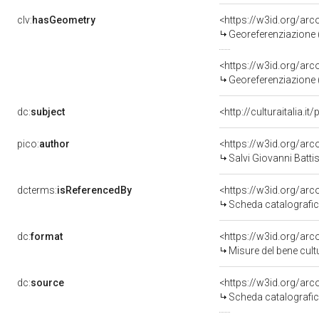
clv:
hasGeometry
<https://w3id.org/a
Georeferenziazione 
<https://w3id.org/a
Georeferenziazione 
dc:
subject
<http://culturaitalia.
pico:
author
<https://w3id.org/a
Salvi Giovanni Batt
dcterms:
isReferencedBy
<https://w3id.org/a
Scheda catalografi
dc:
format
<https://w3id.org/a
Misure del bene cul
dc:
source
<https://w3id.org/a
Scheda catalografi