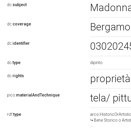
Madonna
dc:
subject
Bergamo
dc:
coverage
0302024
dc:
identifier
dipinto
dc:
type
proprietà
dc:
rights
tela/ pitt
pico:
materialAndTechnique
rdf:
type
arco:HistoricOrArtisti
Bene Storico o Artis