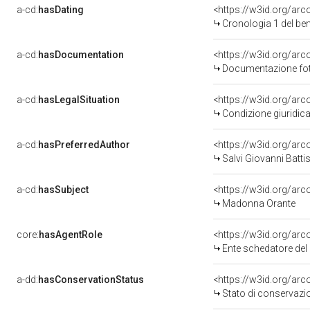
a-cd:
hasDating
<https://w3id.org/ar
Cronologia 1 del b
a-cd:
hasDocumentation
Documentazione foto
a-cd:
hasLegalSituation
Condizione giuridica
a-cd:
hasPreferredAuthor
<https://w3id.org/a
Salvi Giovanni Batt
a-cd:
hasSubject
<https://w3id.org/a
Madonna Orante
core:
hasAgentRole
<https://w3id.org/ar
Ente schedatore de
a-dd:
hasConservationStatus
Stato di conservazi