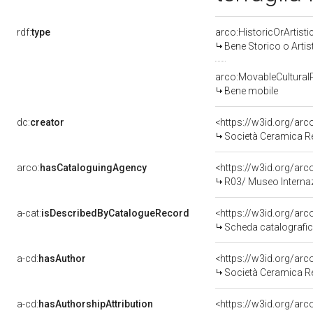
rdf:
type
arco:HistoricOrArtisti
Bene Storico o Artis
arco:MovableCultural
Bene mobile
dc:
creator
<https://w3id.org/a
Società Ceramica Re
arco:
hasCataloguingAgency
<https://w3id.org/a
R03/ Museo Interna
a-cat:
isDescribedByCatalogueRecord
<https://w3id.org/a
Scheda catalografi
a-cd:
hasAuthor
<https://w3id.org/a
Società Ceramica Re
a-cd:
hasAuthorshipAttribution
<https://w3id.org/ar