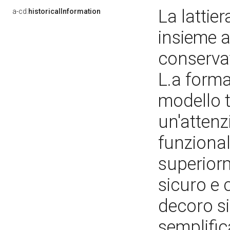
La lattier
a-cd:
historicalInformation
insieme a
conservat
L.a forma
modello t
un'attenz
funzional
superior
sicuro e 
decoro si 
semplifi