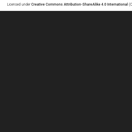
Licensed under
Creative Commons Attribution-ShareAlike 4.0 International
(C