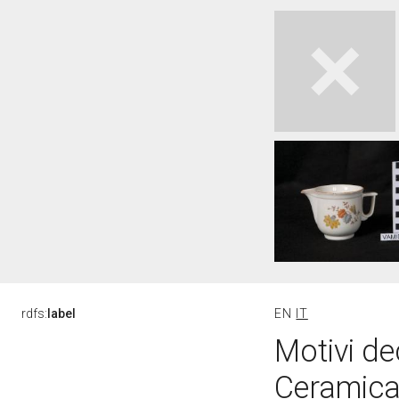
rdfs:
label
EN
IT
Motivi dec
Ceramica 