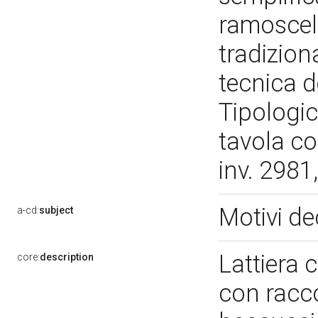
ramoscelli
tradizion
tecnica 
Tipologic
tavola co
inv. 2981
Motivi dec
a-cd:
subject
Lattiera 
core:
description
con racco