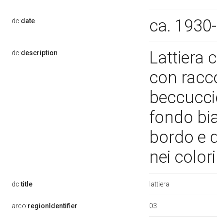
ca. 1930
dc:
date
Lattiera 
dc:
description
con racco
beccuccio
fondo bia
bordo e d
nei color
lattiera
dc:
title
03
arco:
regionIdentifier