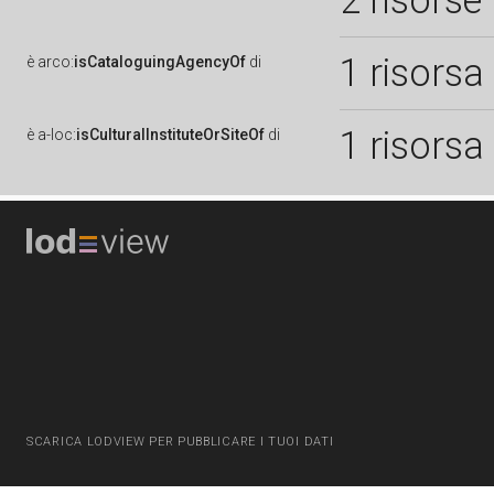
2 risorse
1 risorsa
è
arco:
isCataloguingAgencyOf
di
1 risorsa
è
a-loc:
isCulturalInstituteOrSiteOf
di
SCARICA LODVIEW PER PUBBLICARE I TUOI DATI