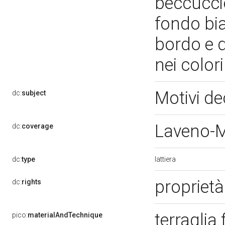
beccuccio
fondo bia
bordo e d
nei color
Motivi dec
dc:
subject
Laveno-
dc:
coverage
lattiera
dc:
type
proprietà
dc:
rights
terraglia
pico:
materialAndTechnique