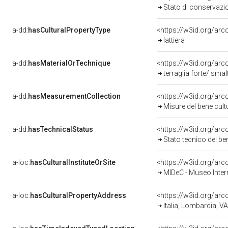
Stato di conservazi
a-dd:
hasCulturalPropertyType
lattiera
a-dd:
hasMaterialOrTechnique
<https://w3id.org/arc
terraglia forte/ smal
a-dd:
hasMeasurementCollection
<https://w3id.org/a
Misure del bene cul
a-dd:
hasTechnicalStatus
<https://w3id.org/ar
Stato tecnico del b
a-loc:
hasCulturalInstituteOrSite
MIDeC - Museo Inter
a-loc:
hasCulturalPropertyAddress
<https://w3id.org/a
Italia, Lombardia, 