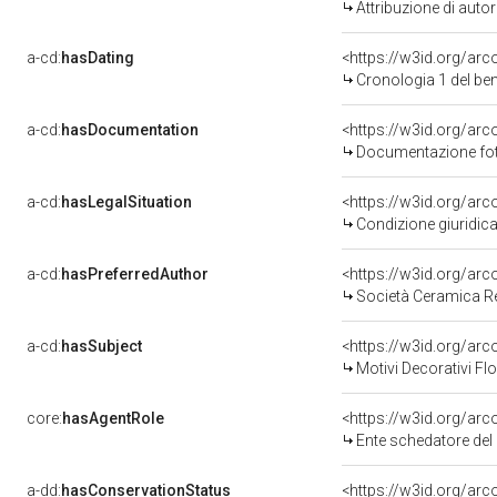
Attribuzione di aut
a-cd:
hasDating
<https://w3id.org/ar
Cronologia 1 del b
a-cd:
hasDocumentation
Documentazione foto
a-cd:
hasLegalSituation
Condizione giuridica
a-cd:
hasPreferredAuthor
<https://w3id.org/a
Società Ceramica Re
a-cd:
hasSubject
<https://w3id.org/a
Motivi Decorativi Flo
core:
hasAgentRole
<https://w3id.org/a
Ente schedatore de
a-dd:
hasConservationStatus