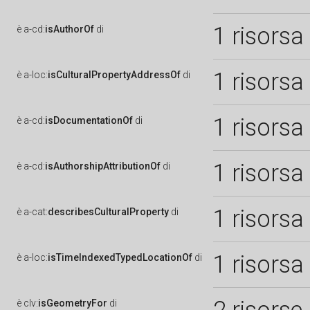
1 risorsa
è
a-cd:
isAuthorOf
di
1 risorsa
è
a-loc:
isCulturalPropertyAddressOf
di
1 risorsa
è
a-cd:
isDocumentationOf
di
1 risorsa
è
a-cd:
isAuthorshipAttributionOf
di
1 risorsa
è
a-cat:
describesCulturalProperty
di
1 risorsa
è
a-loc:
isTimeIndexedTypedLocationOf
di
è
clv:
isGeometryFor
di