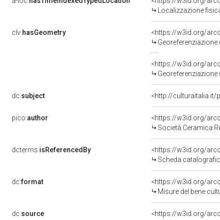
a-loc:
hasTimeIndexedTypedLocation
<https://w3id.org/a
Localizzazione fisi
clv:
hasGeometry
<https://w3id.org/a
Georeferenziazione 
<https://w3id.org/a
Georeferenziazione 
dc:
subject
<http://culturaitalia.
pico:
author
<https://w3id.org/a
Società Ceramica Re
dcterms:
isReferencedBy
<https://w3id.org/a
Scheda catalografi
dc:
format
<https://w3id.org/a
Misure del bene cul
dc:
source
<https://w3id.org/a