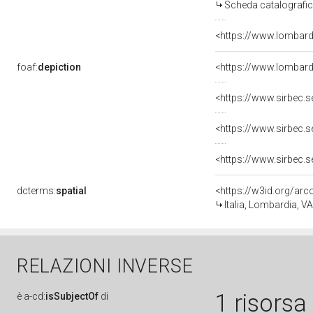
Scheda catalografi
<https://www.lombardi
foaf:
depiction
dcterms:
spatial
<https://w3id.org/a
Italia, Lombardia, 
RELAZIONI INVERSE
1 risorsa
è
a-cd:
isSubjectOf
di