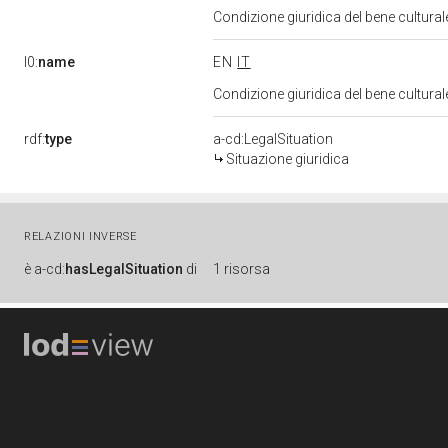
Condizione giuridica del bene cultural
l0:
name
EN
IT
Condizione giuridica del bene cultural
rdf:
type
a-cd:LegalSituation
Situazione giuridica
RELAZIONI INVERSE
è
a-cd:
hasLegalSituation
di
1 risorsa