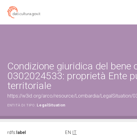
Condizione giuridica del bene 
0302024533: proprietà Ente p
territoriale
https://w3id.org/arco/resource/Lombardia/LegalSituation/030
LegalSituation
ENTITÀ DI TIPO:
rdfs:
label
EN
IT