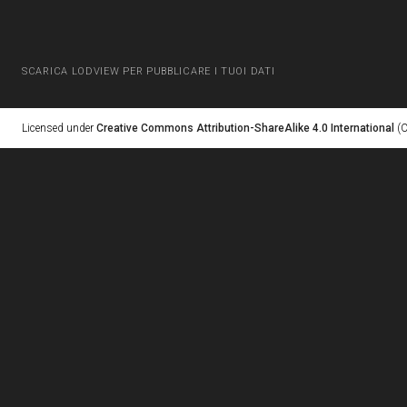
SCARICA LODVIEW PER PUBBLICARE I TUOI DATI
Licensed under
Creative Commons Attribution-ShareAlike 4.0 International
(C