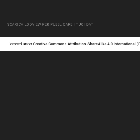
SCARICA LODVIEW PER PUBBLICARE I TUOI DATI
Licensed under
Creative Commons Attribution-ShareAlike 4.0 International
(C