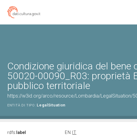
Condizione giuridica del bene 
50020-00090_R03: proprietà 
pubblico territoriale
https://w3id.org/arco/resource/Lombardia/LegalSituation/500
LegalSituation
ENTITÀ DI TIPO:
rdfs:
label
EN
IT