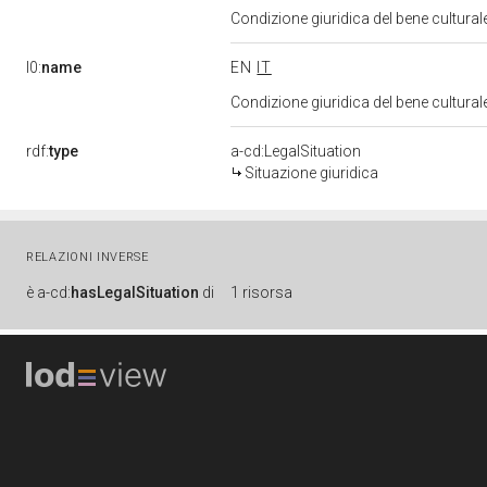
Condizione giuridica del bene cultural
l0:
name
EN
IT
Condizione giuridica del bene cultural
rdf:
type
a-cd:LegalSituation
Situazione giuridica
RELAZIONI INVERSE
è
a-cd:
hasLegalSituation
di
1 risorsa