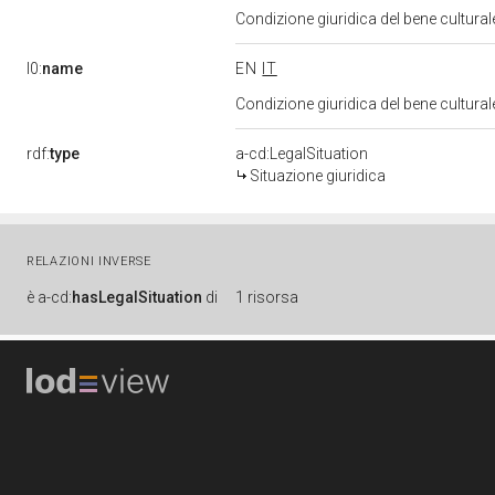
Condizione giuridica del bene cultura
l0:
name
EN
IT
Condizione giuridica del bene cultura
rdf:
type
a-cd:LegalSituation
Situazione giuridica
RELAZIONI INVERSE
è
a-cd:
hasLegalSituation
di
1 risorsa