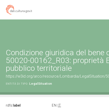
Condizione giuridica del bene 
50020-00162_R03: proprietà 
pubblico territoriale
https://w3id.org/arco/resource/Lombardia/LegalSituation/500
LegalSituation
ENTITÀ DI TIPO:
rdfs:
label
EN
IT