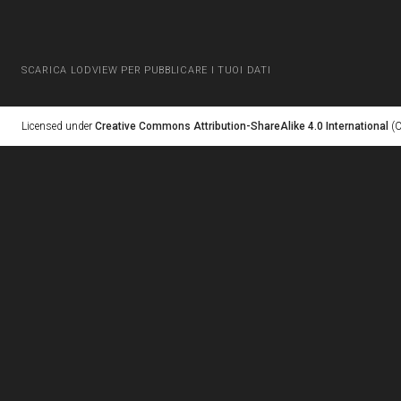
SCARICA LODVIEW PER PUBBLICARE I TUOI DATI
Licensed under
Creative Commons Attribution-ShareAlike 4.0 International
(C