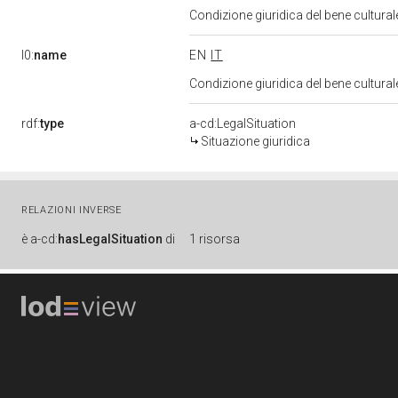
Condizione giuridica del bene cultura
l0:
name
EN
IT
Condizione giuridica del bene cultura
rdf:
type
a-cd:LegalSituation
Situazione giuridica
RELAZIONI INVERSE
è
a-cd:
hasLegalSituation
di
1 risorsa