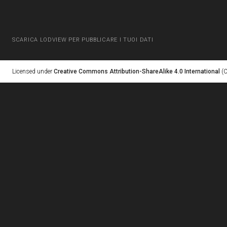
SCARICA LODVIEW PER PUBBLICARE I TUOI DATI
Licensed under
Creative Commons Attribution-ShareAlike 4.0 International
(C