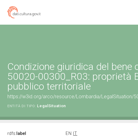
Condizione giuridica del bene 
50020-00300_R03: proprietà 
pubblico territoriale
https://w3id.org/arco/resource/Lombardia/LegalSituation/500
LegalSituation
ENTITÀ DI TIPO:
rdfs:
label
EN
IT