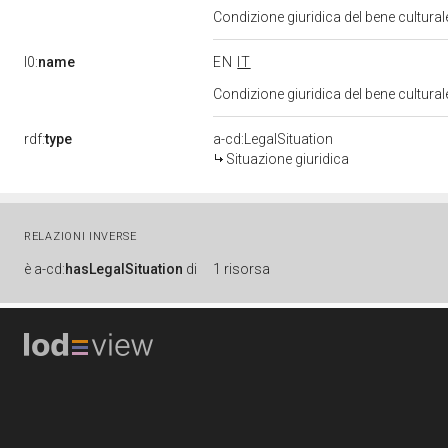
Condizione giuridica del bene cultura
l0:
name
EN
IT
Condizione giuridica del bene cultura
rdf:
type
a-cd:LegalSituation
Situazione giuridica
RELAZIONI INVERSE
è
a-cd:
hasLegalSituation
di
1 risorsa