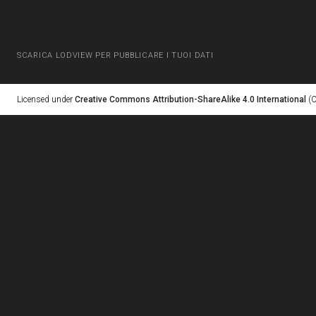
SCARICA LODVIEW PER PUBBLICARE I TUOI DATI
Licensed under
Creative Commons Attribution-ShareAlike 4.0 International
(C