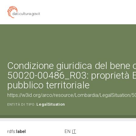
Condizione giuridica del bene 
50020-00486_R03: proprietà 
pubblico territoriale
https://w3id.org/arco/resource/Lombardia/LegalSituation/500
LegalSituation
ENTITÀ DI TIPO:
rdfs:
label
EN
IT