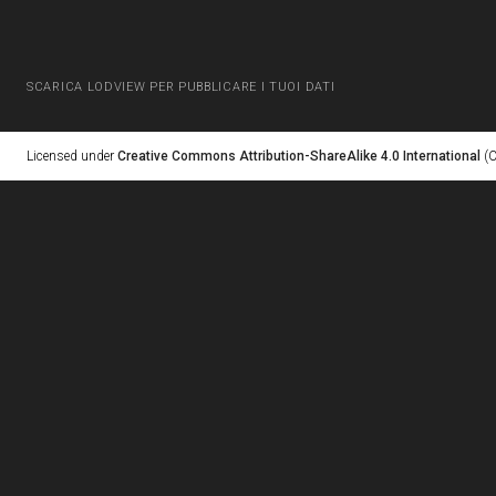
SCARICA LODVIEW PER PUBBLICARE I TUOI DATI
Licensed under
Creative Commons Attribution-ShareAlike 4.0 International
(C