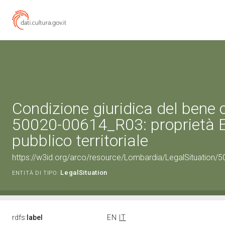
Condizione giuridica del bene 
50020-00614_R03: proprietà 
pubblico territoriale
https://w3id.org/arco/resource/Lombardia/LegalSituation/500
LegalSituation
ENTITÀ DI TIPO:
rdfs:
label
EN
IT