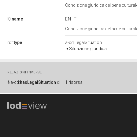
Condizione giuridica del bene cultura
l0:
name
EN
IT
Condizione giuridica del bene cultura
rdf:
type
a-cd:LegalSituation
Situazione giuridica
RELAZIONI INVERSE
è
a-cd:
hasLegalSituation
di
1 risorsa