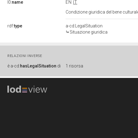
l0:
name
EN
IT
Condizione giuridica del bene cultura
rdf:
type
a-cd:LegalSituation
Situazione giuridica
RELAZIONI INVERSE
è
a-cd:
hasLegalSituation
di
1 risorsa