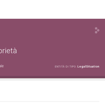
prietà
ale
LegalSituation
ENTITÀ DI TIPO: