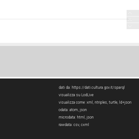
dati da:
https://dati.cultura.gov.it/sparql
visualizza su LodLive
visualizza come:
xml
,
ntriples
,
turtle
,
ld+json
odata:
atom
,
json
microdata:
html
,
json
rawdata:
csv
,
cxml