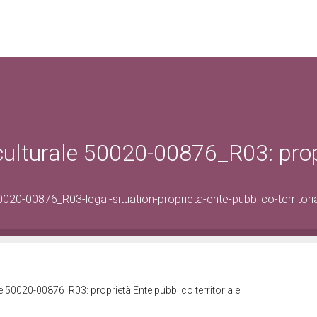
 culturale 50020-00876_R03: pro
20-00876_R03-legal-situation-proprieta-ente-pubblico-territori
le 50020-00876_R03: proprietà Ente pubblico territoriale