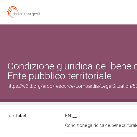
Condizione giuridica del bene
Ente pubblico territoriale
https://w3id.org/arco/resource/Lombardia/LegalSituation/500
rdfs:
label
EN
IT
Condizione giuridica del bene cultura