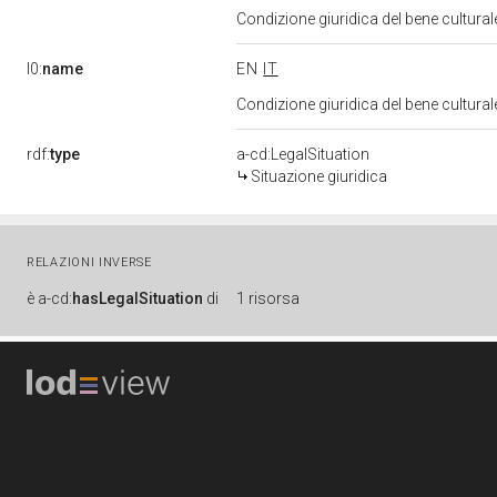
Condizione giuridica del bene cultura
l0:
name
EN
IT
Condizione giuridica del bene cultura
rdf:
type
a-cd:LegalSituation
Situazione giuridica
RELAZIONI INVERSE
è
a-cd:
hasLegalSituation
di
1 risorsa