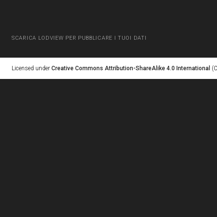
SCARICA LODVIEW PER PUBBLICARE I TUOI DATI
Licensed under
Creative Commons Attribution-ShareAlike 4.0 International
(C