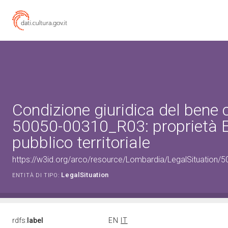
Condizione giuridica del bene 
50050-00310_R03: proprietà 
pubblico territoriale
https://w3id.org/arco/resource/Lombardia/LegalSituation/500
LegalSituation
ENTITÀ DI TIPO:
rdfs:
label
EN
IT