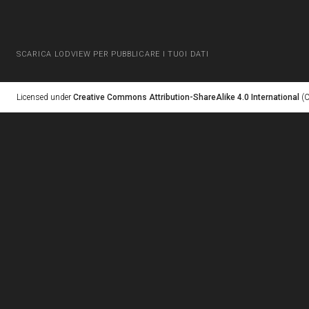
SCARICA LODVIEW PER PUBBLICARE I TUOI DATI
Licensed under
Creative Commons Attribution-ShareAlike 4.0 International
(C