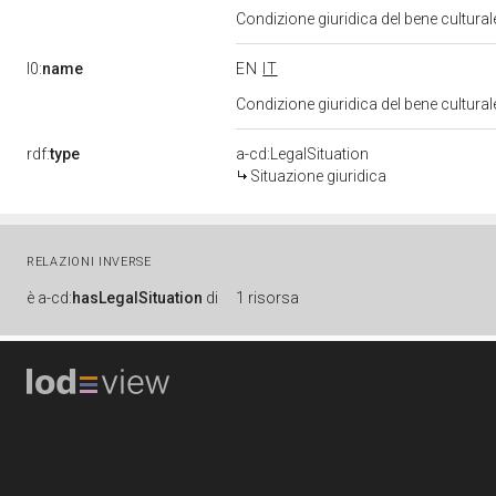
Condizione giuridica del bene cultura
l0:
name
EN
IT
Condizione giuridica del bene cultura
rdf:
type
a-cd:LegalSituation
Situazione giuridica
RELAZIONI INVERSE
è
a-cd:
hasLegalSituation
di
1 risorsa