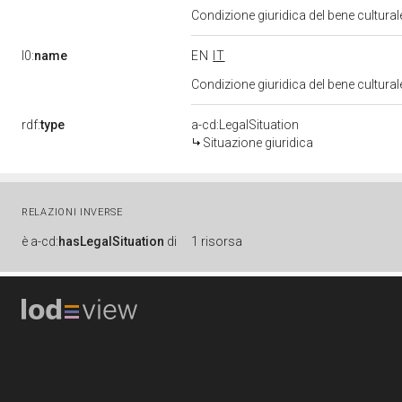
Condizione giuridica del bene cultura
l0:
name
EN
IT
Condizione giuridica del bene cultura
rdf:
type
a-cd:LegalSituation
Situazione giuridica
RELAZIONI INVERSE
è
a-cd:
hasLegalSituation
di
1 risorsa