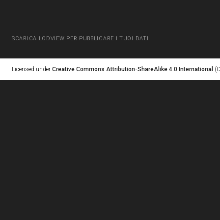
SCARICA LODVIEW PER PUBBLICARE I TUOI DATI
Licensed under
Creative Commons Attribution-ShareAlike 4.0 International
(C