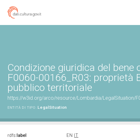
Condizione giuridica del bene 
F0060-00166_R03: proprietà 
pubblico territoriale
https://w3id.org/arco/resource/Lombardia/LegalSituation/F00
LegalSituation
ENTITÀ DI TIPO:
rdfs:
label
EN
IT