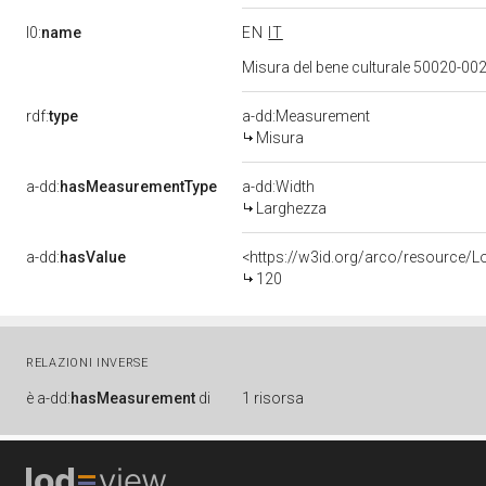
l0:
name
EN
IT
Misura del bene culturale 50020-
rdf:
type
a-dd:Measurement
Misura
a-dd:
hasMeasurementType
a-dd:Width
Larghezza
a-dd:
hasValue
<https://w3id.org/arco/resource/
120
RELAZIONI INVERSE
è
a-dd:
hasMeasurement
di
1 risorsa