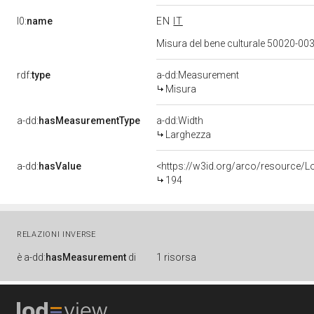
l0:
name
EN
IT
Misura del bene culturale 50020-
rdf:
type
a-dd:Measurement
Misura
a-dd:
hasMeasurementType
a-dd:Width
Larghezza
a-dd:
hasValue
<https://w3id.org/arco/resource/
194
RELAZIONI INVERSE
è
a-dd:
hasMeasurement
di
1 risorsa