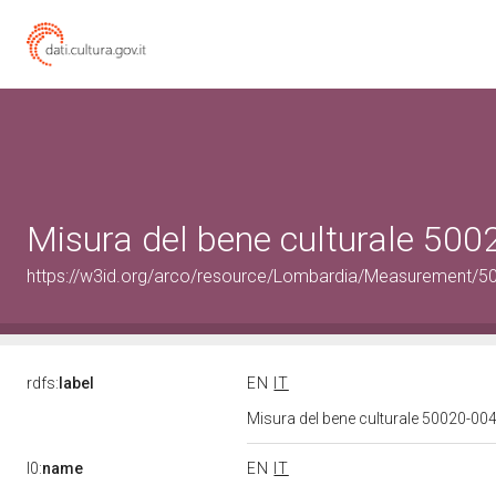
Misura del bene culturale 5
https://w3id.org/arco/resource/Lombardia/Measurement/5
rdfs:
label
EN
IT
Misura del bene culturale 50020-
l0:
name
EN
IT