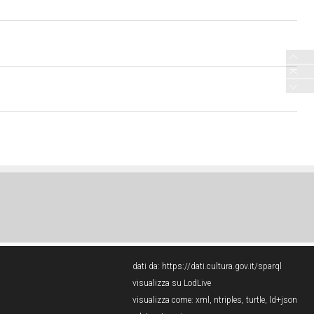
dati da:
https://dati.cultura.gov.it/sparql
visualizza su LodLive
visualizza come:
xml
,
ntriples
,
turtle
,
ld+json