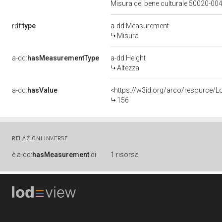
Misura del bene culturale 50020-
rdf:
type
a-dd:Measurement
Misura
a-dd:
hasMeasurementType
a-dd:Height
Altezza
a-dd:
hasValue
<https://w3id.org/arco/resource/
156
RELAZIONI INVERSE
è
a-dd:
hasMeasurement
di
1 risorsa