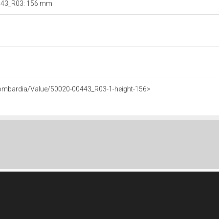
00443_R03: 156 mm
Lombardia/Value/50020-00443_R03-1-height-156>