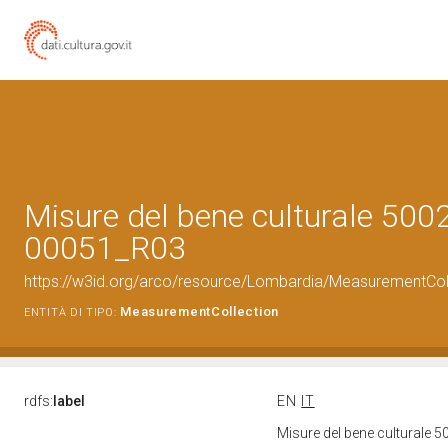
Misure del bene culturale 500
00051_R03
https://w3id.org/arco/resource/Lombardia/MeasurementCo
MeasurementCollection
ENTITÀ DI TIPO:
rdfs:
label
EN
IT
Misure del bene culturale