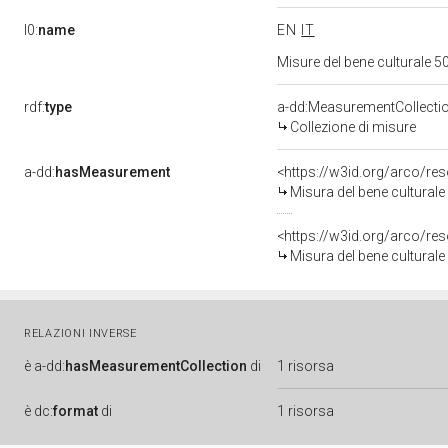
l0:
name
EN
IT
Misure del bene culturale
rdf:
type
a-dd:MeasurementCollecti
Collezione di misure
a-dd:
hasMeasurement
<https://w3id.org/arco/r
Misura del bene cultura
<https://w3id.org/arco/r
Misura del bene cultura
RELAZIONI INVERSE
è
a-dd:
hasMeasurementCollection
di
1 risorsa
è
dc:
format
di
1 risorsa