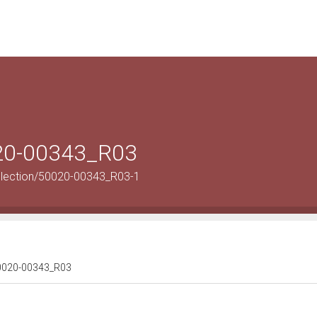
020-00343_R03
llection/50020-00343_R03-1
 50020-00343_R03