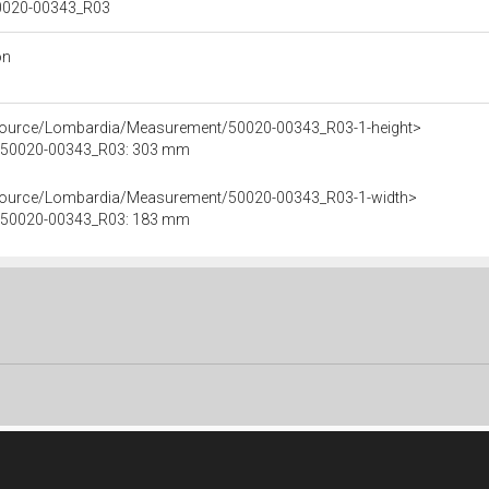
 50020-00343_R03
on
esource/Lombardia/Measurement/50020-00343_R03-1-height>
le 50020-00343_R03: 303 mm
esource/Lombardia/Measurement/50020-00343_R03-1-width>
le 50020-00343_R03: 183 mm