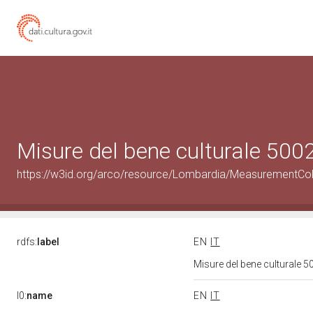
Misure del bene culturale 50
https://w3id.org/arco/resource/Lombardia/MeasurementCo
rdfs:
label
EN
IT
Misure del bene culturale
l0:
name
EN
IT