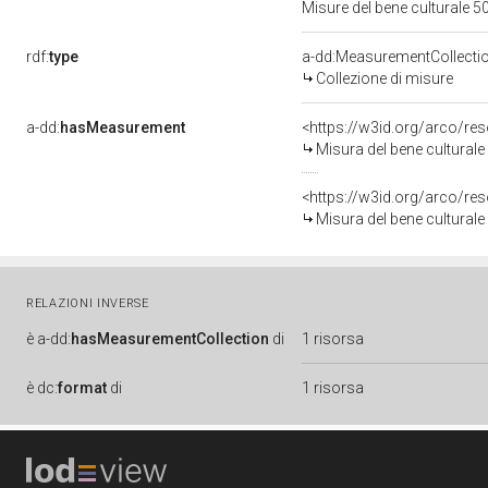
Misure del bene culturale
rdf:
type
a-dd:MeasurementCollecti
Collezione di misure
a-dd:
hasMeasurement
<https://w3id.org/arco/r
Misura del bene cultura
<https://w3id.org/arco/r
Misura del bene cultura
RELAZIONI INVERSE
è
a-dd:
hasMeasurementCollection
di
1 risorsa
è
dc:
format
di
1 risorsa