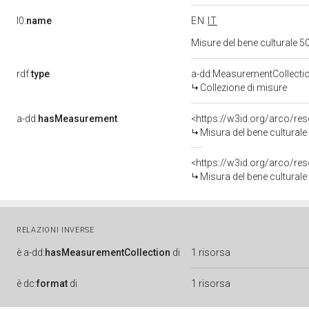
l0:
name
EN
IT
Misure del bene culturale
rdf:
type
a-dd:MeasurementCollecti
Collezione di misure
a-dd:
hasMeasurement
<https://w3id.org/arco/r
Misura del bene cultura
<https://w3id.org/arco/r
Misura del bene cultura
RELAZIONI INVERSE
è
a-dd:
hasMeasurementCollection
di
1 risorsa
è
dc:
format
di
1 risorsa