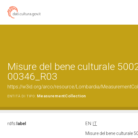
Misure del bene culturale 500
00346_R03
https://w3id.org/arco/resource/Lombardia/MeasurementCo
MeasurementCollection
ENTITÀ DI TIPO:
rdfs:
label
EN
IT
Misure del bene culturale