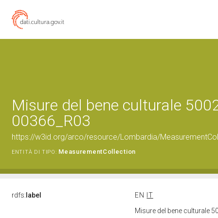
Misure del bene culturale 500
00366_R03
https://w3id.org/arco/resource/Lombardia/MeasurementCo
MeasurementCollection
ENTITÀ DI TIPO:
rdfs:
label
EN
IT
Misure del bene culturale