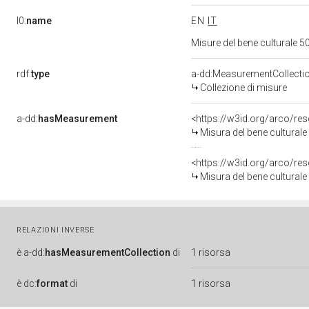
l0:
name
EN
IT
Misure del bene culturale
rdf:
type
a-dd:MeasurementCollecti
Collezione di misure
a-dd:
hasMeasurement
<https://w3id.org/arco/r
Misura del bene cultura
<https://w3id.org/arco/r
Misura del bene cultura
RELAZIONI INVERSE
è
a-dd:
hasMeasurementCollection
di
1 risorsa
è
dc:
format
di
1 risorsa