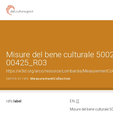
Misure del bene culturale 500
00425_R03
https://w3id.org/arco/resource/Lombardia/MeasurementCo
MeasurementCollection
ENTITÀ DI TIPO:
rdfs:
label
EN
IT
Misure del bene culturale