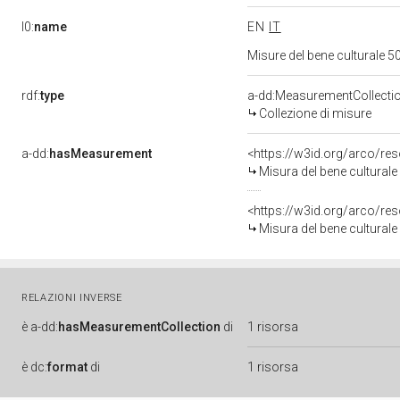
l0:
name
EN
IT
Misure del bene culturale
rdf:
type
a-dd:MeasurementCollecti
Collezione di misure
a-dd:
hasMeasurement
<https://w3id.org/arco/r
Misura del bene cultura
<https://w3id.org/arco/r
Misura del bene cultura
RELAZIONI INVERSE
è
a-dd:
hasMeasurementCollection
di
1 risorsa
è
dc:
format
di
1 risorsa