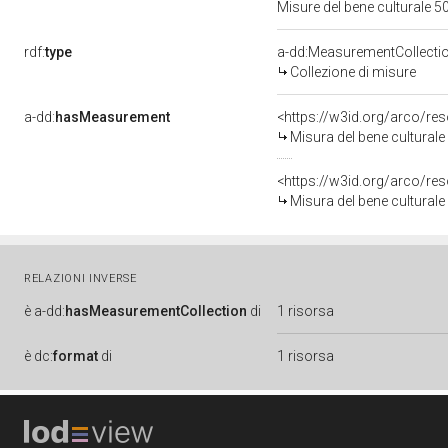
Misure del bene culturale
rdf:
type
a-dd:MeasurementCollecti
Collezione di misure
a-dd:
hasMeasurement
<https://w3id.org/arco/r
Misura del bene cultura
<https://w3id.org/arco/r
Misura del bene cultura
RELAZIONI INVERSE
è
a-dd:
hasMeasurementCollection
di
1 risorsa
è
dc:
format
di
1 risorsa