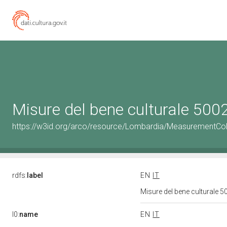
Misure del bene culturale 50
https://w3id.org/arco/resource/Lombardia/MeasurementCo
rdfs:
label
EN
IT
Misure del bene culturale
l0:
name
EN
IT