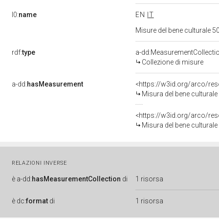
l0:
name
EN
IT
Misure del bene culturale
rdf:
type
a-dd:MeasurementCollecti
Collezione di misure
a-dd:
hasMeasurement
<https://w3id.org/arco/r
Misura del bene cultura
<https://w3id.org/arco/r
Misura del bene cultura
RELAZIONI INVERSE
è
a-dd:
hasMeasurementCollection
di
1 risorsa
è
dc:
format
di
1 risorsa