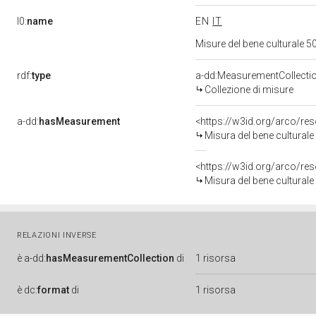
l0:
name
EN
IT
Misure del bene culturale
rdf:
type
a-dd:MeasurementCollecti
Collezione di misure
a-dd:
hasMeasurement
<https://w3id.org/arco/r
Misura del bene cultura
<https://w3id.org/arco/r
Misura del bene cultura
RELAZIONI INVERSE
è
a-dd:
hasMeasurementCollection
di
1 risorsa
è
dc:
format
di
1 risorsa