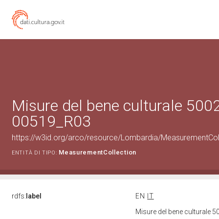
Misure del bene culturale 500
00519_R03
https://w3id.org/arco/resource/Lombardia/MeasurementCo
MeasurementCollection
ENTITÀ DI TIPO:
rdfs:
label
EN
IT
Misure del bene culturale