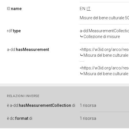
l0:
name
EN
IT
Misure del bene culturale
rdf:
type
a-dd:MeasurementCollecti
Collezione di misure
a-dd:
hasMeasurement
<https://w3id.org/arco/r
Misura del bene cultura
<https://w3id.org/arco/r
Misura del bene cultura
RELAZIONI INVERSE
è
a-dd:
hasMeasurementCollection
di
1 risorsa
è
dc:
format
di
1 risorsa