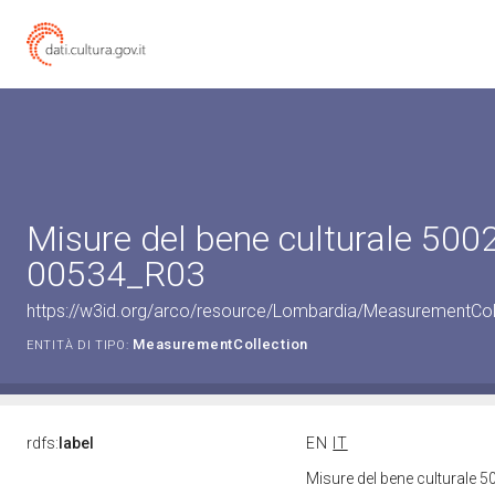
Misure del bene culturale 500
00534_R03
https://w3id.org/arco/resource/Lombardia/MeasurementCo
MeasurementCollection
ENTITÀ DI TIPO:
rdfs:
label
EN
IT
Misure del bene culturale