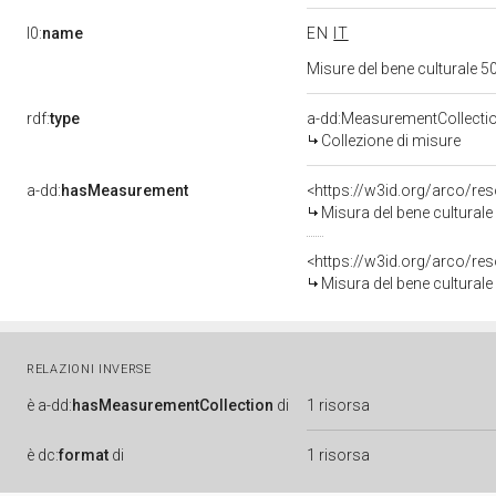
l0:
name
EN
IT
Misure del bene culturale
rdf:
type
a-dd:MeasurementCollecti
Collezione di misure
a-dd:
hasMeasurement
<https://w3id.org/arco/r
Misura del bene cultura
<https://w3id.org/arco/r
Misura del bene cultura
RELAZIONI INVERSE
è
a-dd:
hasMeasurementCollection
di
1 risorsa
è
dc:
format
di
1 risorsa