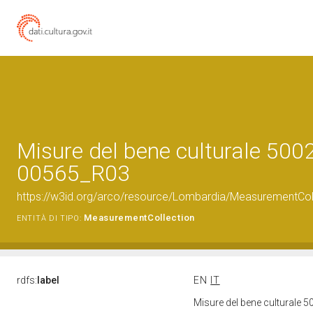
Misure del bene culturale 500
00565_R03
https://w3id.org/arco/resource/Lombardia/MeasurementCo
MeasurementCollection
ENTITÀ DI TIPO:
rdfs:
label
EN
IT
Misure del bene culturale