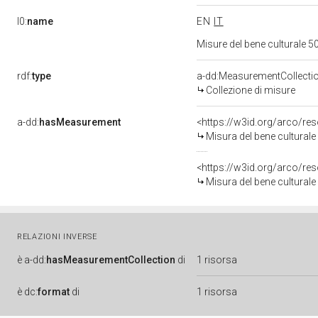
l0:
name
EN
IT
Misure del bene culturale
rdf:
type
a-dd:MeasurementCollecti
Collezione di misure
a-dd:
hasMeasurement
<https://w3id.org/arco/r
Misura del bene cultura
<https://w3id.org/arco/r
Misura del bene cultura
RELAZIONI INVERSE
è
a-dd:
hasMeasurementCollection
di
1 risorsa
è
dc:
format
di
1 risorsa