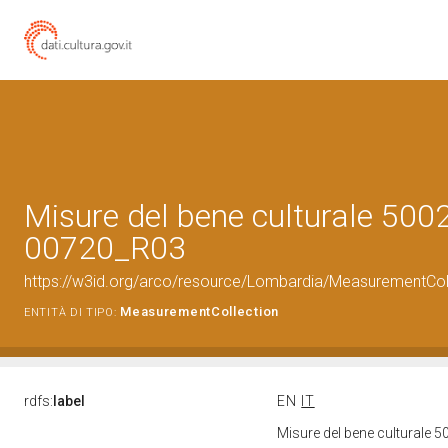
Misure del bene culturale 500
00720_R03
https://w3id.org/arco/resource/Lombardia/MeasurementCo
MeasurementCollection
ENTITÀ DI TIPO:
rdfs:
label
EN
IT
Misure del bene culturale