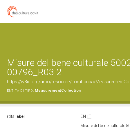
Misure del bene culturale 500
00796_R03 2
https://w3id.org/arco/resource/Lombardia/MeasurementCo
MeasurementCollection
ENTITÀ DI TIPO:
rdfs:
label
EN
IT
Misure del bene culturale