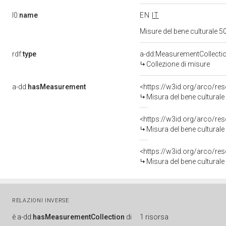
l0:
name
EN
IT
Misure del bene culturale
rdf:
type
a-dd:MeasurementCollecti
Collezione di misure
a-dd:
hasMeasurement
<https://w3id.org/arco/r
Misura del bene cultural
<https://w3id.org/arco/r
Misura del bene cultural
<https://w3id.org/arco/r
Misura del bene cultural
RELAZIONI INVERSE
è
a-dd:
hasMeasurementCollection
di
1 risorsa