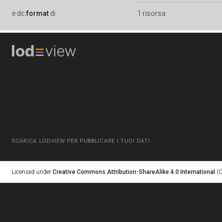
è
dc:
format
di
1 risorsa
SCARICA LODVIEW PER PUBBLICARE I TUOI DATI
Licensed under
Creative Commons Attribution-ShareAlike 4.0 International
(C