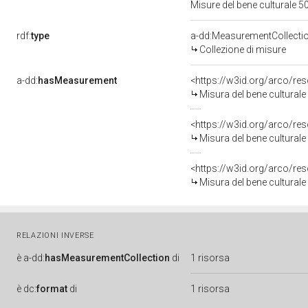
Misure del bene culturale
rdf:
type
a-dd:MeasurementCollecti
Collezione di misure
a-dd:
hasMeasurement
<https://w3id.org/arco/r
Misura del bene cultural
<https://w3id.org/arco/r
Misura del bene cultura
<https://w3id.org/arco/r
Misura del bene cultural
RELAZIONI INVERSE
è
a-dd:
hasMeasurementCollection
di
1 risorsa
è
dc:
format
di
1 risorsa