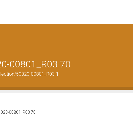
020-00801_R03 70
llection/50020-00801_R03-1
 50020-00801_R03 70