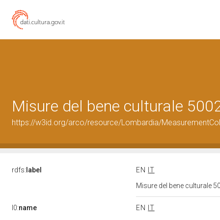
Misure del bene culturale 50
https://w3id.org/arco/resource/Lombardia/MeasurementCo
rdfs:
label
EN
IT
Misure del bene culturale
l0:
name
EN
IT