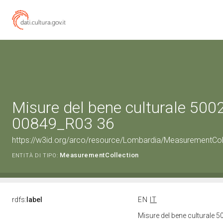
Misure del bene culturale 500
00849_R03 36
https://w3id.org/arco/resource/Lombardia/MeasurementCo
MeasurementCollection
ENTITÀ DI TIPO:
rdfs:
label
EN
IT
Misure del bene culturale