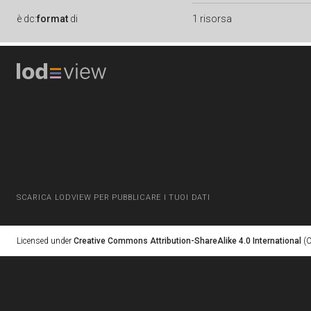
è
dc:
format
di
1 risorsa
SCARICA LODVIEW PER PUBBLICARE I TUOI DATI
Licensed under
Creative Commons Attribution-ShareAlike 4.0 International
(C