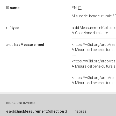
l0:
name
EN
IT
Misure del bene culturale
rdf:
type
a-dd:MeasurementCollecti
Collezione di misure
a-dd:
hasMeasurement
<https://w3id.org/arco/r
Misura del bene cultural
<https://w3id.org/arco/r
Misura del bene cultural
<https://w3id.org/arco/r
Misura del bene cultural
RELAZIONI INVERSE
è
a-dd:
hasMeasurementCollection
di
1 risorsa