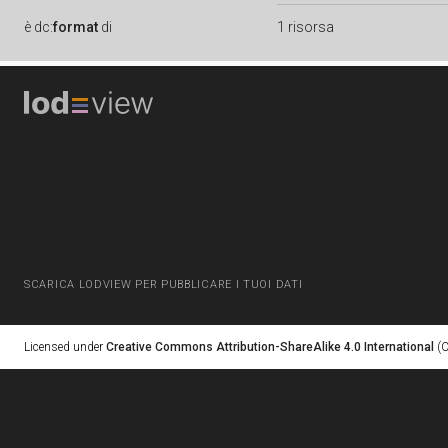
è
dc:
format
di
1 risorsa
SCARICA LODVIEW PER PUBBLICARE I TUOI DATI
Licensed under
Creative Commons Attribution-ShareAlike 4.0 International
(C