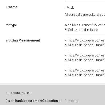
l0:
name
EN
IT
Misure del bene culturale
rdf:
type
a-dd:MeasurementCollecti
Collezione di misure
a-dd:
hasMeasurement
<https://w3id.org/arco/r
Misura del bene cultural
<https://w3id.org/arco/r
Misura del bene cultural
<https://w3id.org/arco/r
Misura del bene cultural
RELAZIONI INVERSE
è
a-dd:
hasMeasurementCollection
di
1 risorsa