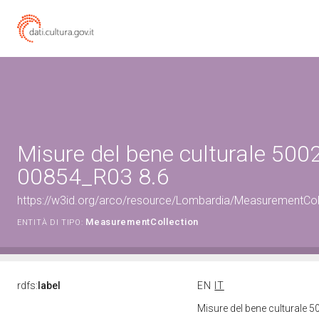
Misure del bene culturale 500
00854_R03 8.6
https://w3id.org/arco/resource/Lombardia/MeasurementCo
MeasurementCollection
ENTITÀ DI TIPO:
rdfs:
label
EN
IT
Misure del bene culturale