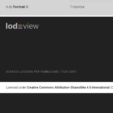
è
dc:
format
di
1 risorsa
SCARICA LODVIEW PER PUBBLICARE I TUOI DATI
Licensed under
Creative Commons Attribution-ShareAlike 4.0 International
(C