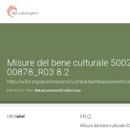
Misure del bene culturale 500
00878_R03 8.2
https://w3id.org/arco/resource/Lombardia/MeasurementCo
MeasurementCollection
ENTITÀ DI TIPO:
rdfs:
label
EN
IT
Misure del bene culturale