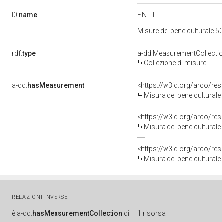
l0:
name
EN
IT
Misure del bene culturale
rdf:
type
a-dd:MeasurementCollecti
Collezione di misure
a-dd:
hasMeasurement
<https://w3id.org/arco/r
Misura del bene cultural
<https://w3id.org/arco/r
Misura del bene cultural
<https://w3id.org/arco/r
Misura del bene cultural
RELAZIONI INVERSE
è
a-dd:
hasMeasurementCollection
di
1 risorsa