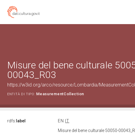
Misure del bene culturale 500
00043_R03
https://w3id.org/arco/resource/Lombardia/MeasurementCo
MeasurementCollection
ENTITÀ DI TIPO:
rdfs:
label
EN
IT
Misure del bene culturale 50050-00043_