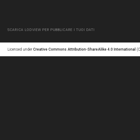
SCARICA LODVIEW PER PUBBLICARE I TUOI DATI
Licensed under
Creative Commons Attribution-ShareAlike 4.0 International
(C