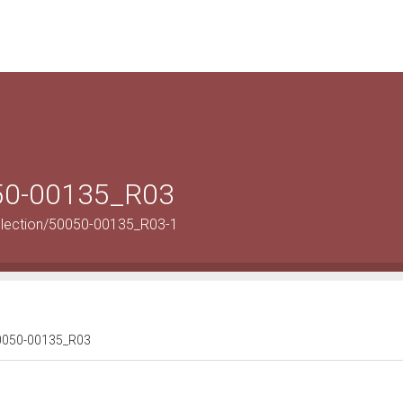
050-00135_R03
llection/50050-00135_R03-1
 50050-00135_R03