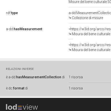
Misure del bene culturale
rdf:
type
a-dd:MeasurementCollecti
Collezione di misure
a-dd:
hasMeasurement
<https://w3id.org/arco/r
Misura del bene cultura
<https://w3id.org/arco/r
Misura del bene cultura
RELAZIONI INVERSE
è
a-dd:
hasMeasurementCollection
di
1 risorsa
è
dc:
format
di
1 risorsa