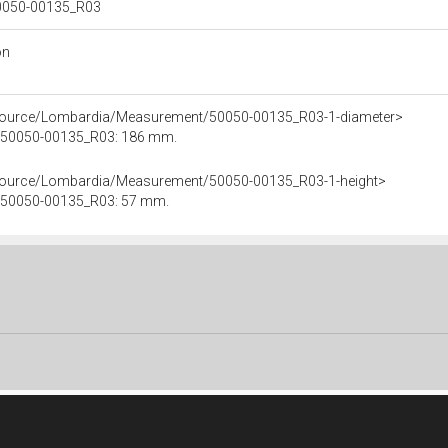
 50050-00135_R03
on
esource/Lombardia/Measurement/50050-00135_R03-1-diameter>
le 50050-00135_R03: 186 mm.
esource/Lombardia/Measurement/50050-00135_R03-1-height>
le 50050-00135_R03: 57 mm.