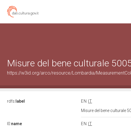
Misure del bene culturale 50
https://w3id.org/arco/resource/Lombardia/MeasurementCo
rdfs:
label
EN
IT
Misure del bene culturale
l0:
name
EN
IT