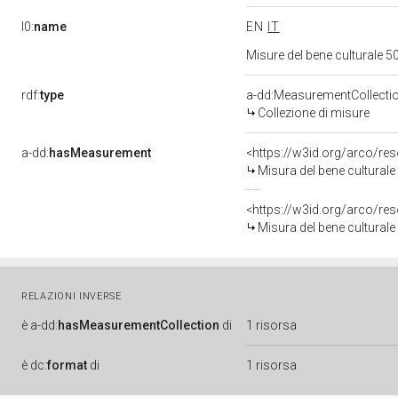
l0:
name
EN
IT
Misure del bene culturale
rdf:
type
a-dd:MeasurementCollecti
Collezione di misure
a-dd:
hasMeasurement
<https://w3id.org/arco/r
Misura del bene cultura
<https://w3id.org/arco/r
Misura del bene cultura
RELAZIONI INVERSE
è
a-dd:
hasMeasurementCollection
di
1 risorsa
è
dc:
format
di
1 risorsa