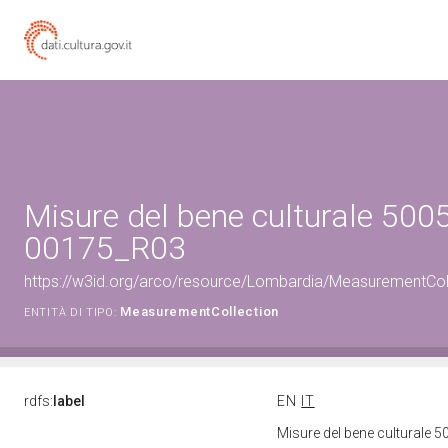
Misure del bene culturale 500
00175_R03
https://w3id.org/arco/resource/Lombardia/MeasurementCo
MeasurementCollection
ENTITÀ DI TIPO:
rdfs:
label
EN
IT
Misure del bene culturale