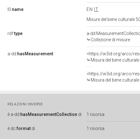
l0:
name
EN
IT
Misure del bene culturale
rdf:
type
a-dd:MeasurementCollecti
Collezione di misure
a-dd:
hasMeasurement
<https://w3id.org/arco/r
Misura del bene cultura
<https://w3id.org/arco/r
Misura del bene cultura
RELAZIONI INVERSE
è
a-dd:
hasMeasurementCollection
di
1 risorsa
è
dc:
format
di
1 risorsa