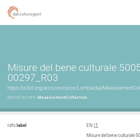
Misure del bene culturale 500
00297_R03
https://w3id.org/arco/resource/Lombardia/MeasurementCo
MeasurementCollection
ENTITÀ DI TIPO:
rdfs:
label
EN
IT
Misure del bene culturale