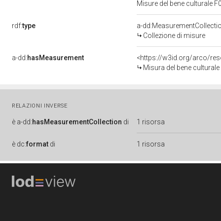
Misure del bene culturale
rdf:
type
a-dd:MeasurementCollecti
Collezione di misure
a-dd:
hasMeasurement
<https://w3id.org/arco/r
Misura del bene cultural
RELAZIONI INVERSE
è
a-dd:
hasMeasurementCollection
di
1 risorsa
è
dc:
format
di
1 risorsa