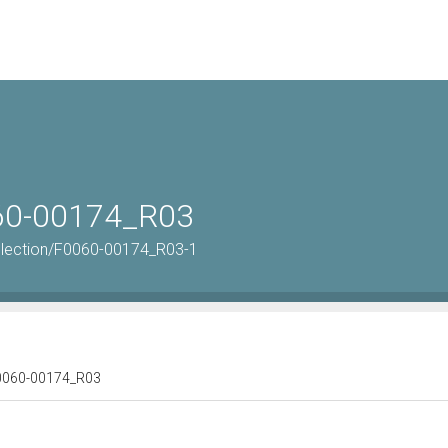
060-00174_R03
llection/F0060-00174_R03-1
 F0060-00174_R03