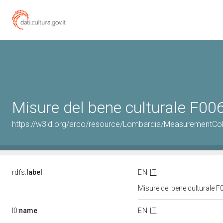
Misure del bene culturale F0
https://w3id.org/arco/resource/Lombardia/MeasurementCo
rdfs:
label
EN
IT
Misure del bene culturale
l0:
name
EN
IT