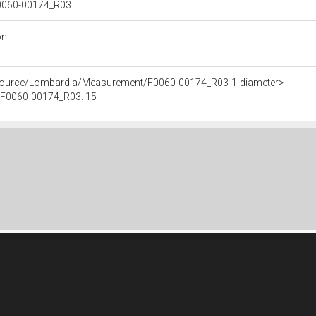
 F0060-00174_R03
on
esource/Lombardia/Measurement/F0060-00174_R03-1-diameter>
e F0060-00174_R03: 15