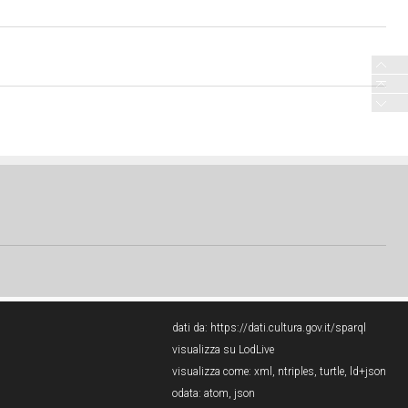
dati da:
https://dati.cultura.gov.it/sparql
visualizza su LodLive
visualizza come:
xml
,
ntriples
,
turtle
,
ld+json
odata:
atom
,
json