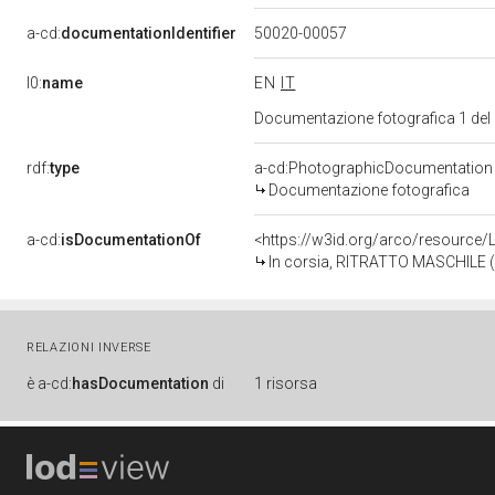
a-cd:
documentationIdentifier
50020-00057
l0:
name
EN
IT
Documentazione fotografica 1 del
rdf:
type
a-cd:PhotographicDocumentation
Documentazione fotografica
a-cd:
isDocumentationOf
<https://w3id.org/arco/resource/
In corsia, RITRATTO MASCHILE (di
RELAZIONI INVERSE
è
a-cd:
hasDocumentation
di
1 risorsa