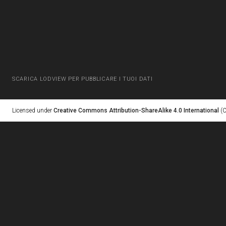
SCARICA LODVIEW PER PUBBLICARE I TUOI DATI
Licensed under
Creative Commons Attribution-ShareAlike 4.0 International
(C