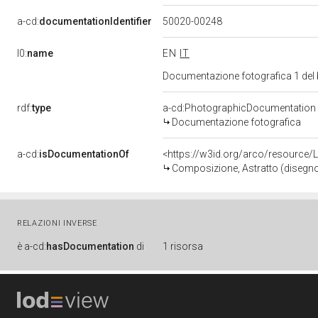
a-cd:
documentationIdentifier
50020-00248
l0:
name
EN
IT
Documentazione fotografica 1 del
rdf:
type
a-cd:PhotographicDocumentation
Documentazione fotografica
a-cd:
isDocumentationOf
<https://w3id.org/arco/resource/
Composizione, Astratto (disegno)
RELAZIONI INVERSE
è
a-cd:
hasDocumentation
di
1 risorsa