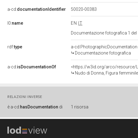
a-cd:
documentationIdentifier
50020-00383
l0:
name
EN
IT
Documentazione fotografica 1 del
rdf:
type
a-cd:PhotographicDocumentation
Documentazione fotografica
a-cd:
isDocumentationOf
<https://w3id.org/arco/resource/
Nudo di Donna, Figura femminile 
RELAZIONI INVERSE
è
a-cd:
hasDocumentation
di
1 risorsa