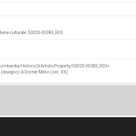
 bene culturale: 50020-00383_R03
Lombardia/HistoricOrArtisticProperty/50020-00383_R03>
(disegno) di Dorner Mirko (sec. XX)