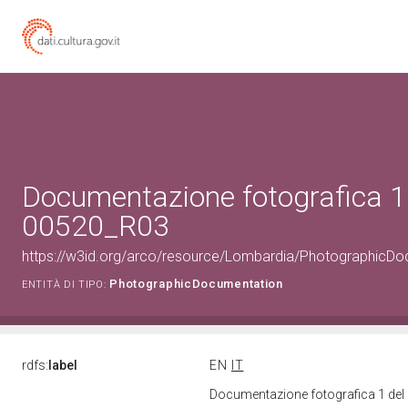
Documentazione fotografica 1 
00520_R03
https://w3id.org/arco/resource/Lombardia/PhotographicD
PhotographicDocumentation
ENTITÀ DI TIPO:
rdfs:
label
EN
IT
Documentazione fotografica 1 del