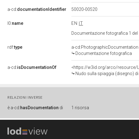
a-cd:
documentationIdentifier
50020-00520
l0:
name
EN
IT
Documentazione fotografica 1 del
rdf:
type
a-cd:PhotographicDocumentation
Documentazione fotografica
a-cd:
isDocumentationOf
<https://w3id.org/arco/resource/
Nudo sulla spiaggia (disegno) di 
RELAZIONI INVERSE
è
a-cd:
hasDocumentation
di
1 risorsa