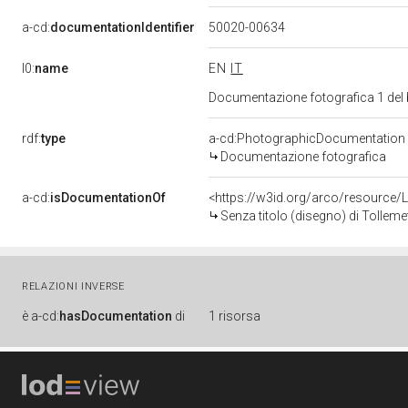
a-cd:
documentationIdentifier
50020-00634
l0:
name
EN
IT
Documentazione fotografica 1 del
rdf:
type
a-cd:PhotographicDocumentation
Documentazione fotografica
a-cd:
isDocumentationOf
<https://w3id.org/arco/resource/
Senza titolo (disegno) di Tollem
RELAZIONI INVERSE
è
a-cd:
hasDocumentation
di
1 risorsa