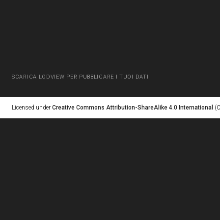
SCARICA LODVIEW PER PUBBLICARE I TUOI DATI
Licensed under
Creative Commons Attribution-ShareAlike 4.0 International
(C